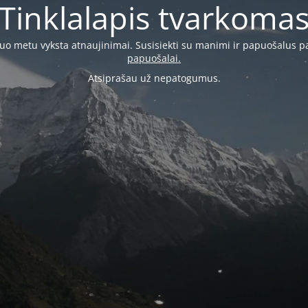
Tinklalapis tvarkoma
šiuo metu vyksta atnaujinimai. Susisiekti su manimi ir papuošalus p
papuošalai.
Atsiprašau už nepatogumus.