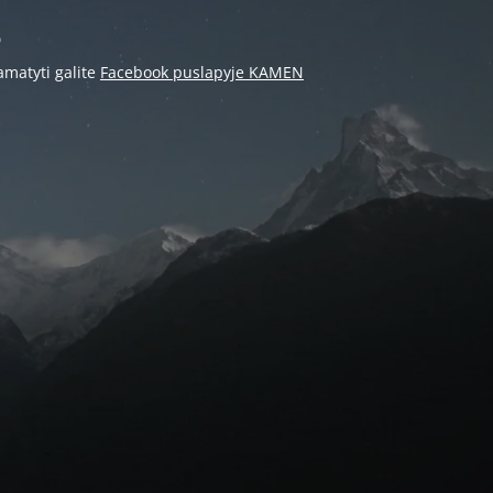
s
amatyti galite
Facebook puslapyje KAMEN