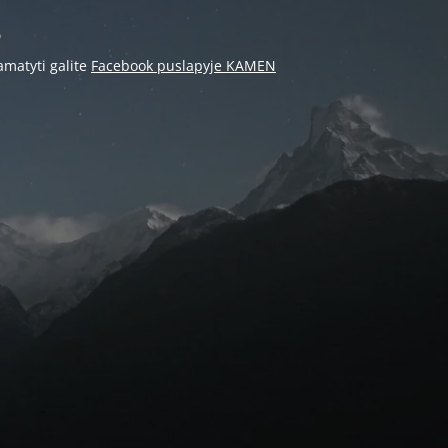
s
amatyti galite
Facebook puslapyje KAMEN