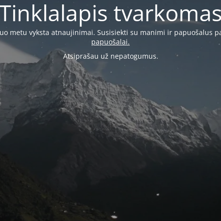
Tinklalapis tvarkoma
šiuo metu vyksta atnaujinimai. Susisiekti su manimi ir papuošalus p
papuošalai.
Atsiprašau už nepatogumus.