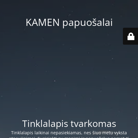
KAMEN papuošalai
Tinklalapis tvarkomas
Tinklalapis laikinai nepasiekiamas, nes šiuo metu vyksta