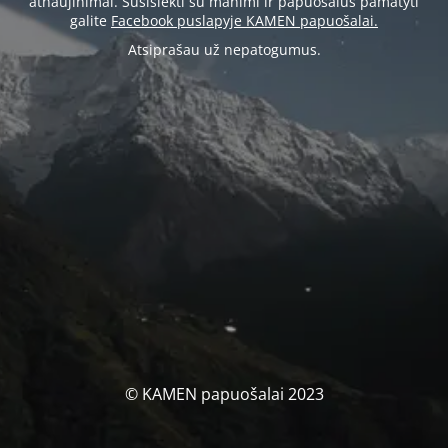
atnaujinimai. Susisiekti su manimi ir papuošalus pamatyti
galite
Facebook puslapyje KAMEN papuošalai.
Atsiprašau už nepatogumus.
© KAMEN papuošalai 2023