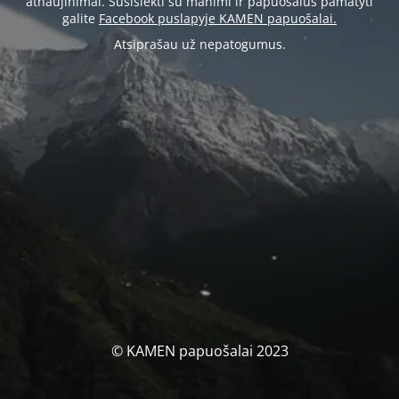
atnaujinimai. Susisiekti su manimi ir papuošalus pamatyti
galite
Facebook puslapyje KAMEN papuošalai.
Atsiprašau už nepatogumus.
© KAMEN papuošalai 2023