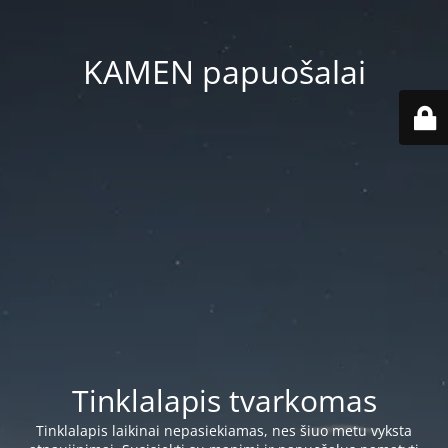
KAMEN papuošalai
Tinklalapis tvarkomas
Tinklalapis laikinai nepasiekiamas, nes šiuo metu vyksta